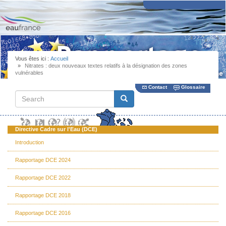
Aller
au
contenu
principal
Vous êtes ici :
Accueil
Nitrates : deux nouveaux textes relatifs à la désignation des zones
vulnérables
Contact
Glossaire
Search
Search
Directive Cadre sur l'Eau (DCE)
Introduction
Rapportage DCE 2024
Rapportage DCE 2022
Rapportage DCE 2018
Rapportage DCE 2016