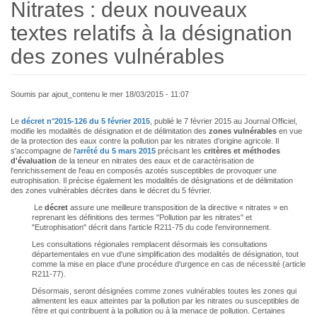
Nitrates : deux nouveaux
textes relatifs à la désignation
des zones vulnérables
Soumis par
ajout_contenu
le
mer 18/03/2015 - 11:07
Le
décret n°2015-126 du 5 février 2015
, publié le 7 février 2015 au Journal Officiel,
modifie les modalités de désignation et de délimitation des
zones vulnérables
en vue
de la protection des eaux contre la pollution par les nitrates d’origine agricole. Il
s'accompagne de l'
arrêté du 5 mars 2015
précisant les
critères et méthodes
d'évaluation
de la teneur en nitrates des eaux et de caractérisation de
l'enrichissement de l'eau en composés azotés susceptibles de provoquer une
eutrophisation. Il précise également les modalités de désignations et de délimitation
des zones vulnérables décrites dans le décret du 5 février.
Le
décret
assure une meilleure transposition de la directive « nitrates » en
reprenant les définitions des termes "Pollution par les nitrates" et
"Eutrophisation" décrit dans l'article R211-75 du code l'environnement.
Les consultations régionales remplacent désormais les consultations
départementales en vue d'une simplification des modalités de désignation, tout
comme la mise en place d'une procédure d'urgence en cas de nécessité (article
R211-77).
Désormais, seront désignées comme zones vulnérables toutes les zones qui
alimentent les eaux atteintes par la pollution par les nitrates ou susceptibles de
l'être et qui contribuent à la pollution ou à la menace de pollution. Certaines