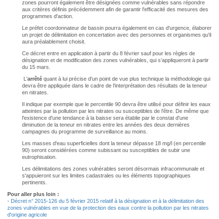
zones pourront également être désignées comme vulnérables sans répondre
aux critères définis précédemment afin de garantir l'efficacité des mesures des
programmes d'action.
Le préfet coordonnateur de bassin pourra également en cas d'urgence, élaborer
un projet de délimitation en concertation avec des personnes et organismes qu'il
aura préalablement choisit.
Ce décret entre en application à partir du 8 février sauf pour les règles de
désignation et de modification des zones vulnérables, qui s’appliqueront à partir
du 15 mars.
L'
arrêté
quant à lui précise d'un point de vue plus technique la méthodologie qui
devra être appliquée dans le cadre de l'interprétation des résultats de la teneur
en nitrates.
Il indique par exemple que le percentile 90 devra être utilisé pour définir les eaux
atteintes par la pollution par les nitrates ou susceptibles de l'être. De même que
l'existence d'une tendance à la baisse sera établie par le constat d'une
diminution de la teneur en nitrates entre les années des deux dernières
campagnes du programme de surveillance au moins.
Les masses d'eau superficielles dont la teneur dépasse 18 mg/l (en percentile
90) seront considérées comme subissant ou susceptibles de subir une
eutrophisation.
Les délimitations des zones vulnérables seront désormais infracommunale et
s'appuieront sur les limites cadastrales ou les éléments topographiques
pertinents.
Pour aller plus loin :
-
Décret n° 2015-126 du 5 février 2015 relatif à la désignation et à la délimitation des
zones vulnérables en vue de la protection des eaux contre la pollution par les nitrates
d'origine agricole