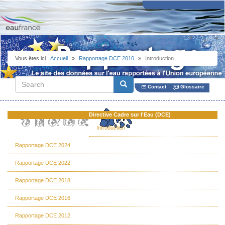
Aller
au
contenu
principal
Vous êtes ici :
Accueil
Rapportage DCE 2010
Introduction
Search
Search
Contact
Glossaire
Directive Cadre sur l'Eau (DCE)
Introduction
Rapportage DCE 2024
Rapportage DCE 2022
Rapportage DCE 2018
Rapportage DCE 2016
Rapportage DCE 2012