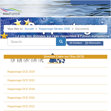
Aller
au
contenu
principal
Vous êtes ici :
Accueil
Rapportage Nitrates 2008
Documents
Search
Search
Contact
Glossaire
Directive Cadre sur l'Eau (DCE)
Introduction
Rapportage DCE 2024
Rapportage DCE 2022
Rapportage DCE 2018
Rapportage DCE 2016
Rapportage DCE 2012